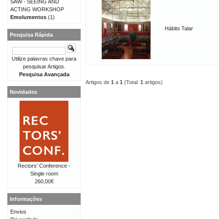
SAW - SEEING AND
ACTING WORKSHOP
Emolumentos
(1)
Hábito Talar
Pesquisa Rápida
Utilize palavras chave para
pesquisar Artigos.
Pesquisa Avançada
Artigos de
1
a
1
(Total:
1
artigos)
Novidades
Rectors' Conference -
Single room
260,00€
Informações
Envios