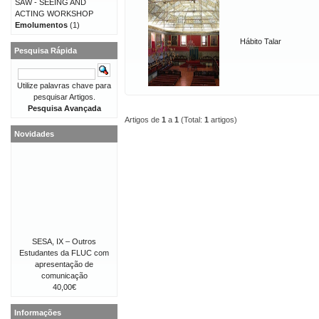
SAW - SEEING AND
ACTING WORKSHOP
Emolumentos
(1)
Hábito Talar
Pesquisa Rápida
Utilize palavras chave para
pesquisar Artigos.
Pesquisa Avançada
Artigos de
1
a
1
(Total:
1
artigos)
Novidades
SESA, IX – Outros
Estudantes da FLUC com
apresentação de
comunicação
40,00€
Informações