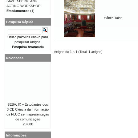
SAW - SEEING AND
ACTING WORKSHOP
Emolumentos
(1)
Hábito Talar
Pesquisa Rápida
Utilize palavras chave para
pesquisar Artigos.
Pesquisa Avançada
Artigos de
1
a
1
(Total:
1
artigos)
Novidades
SESA, IX – Estudantes dos
3 CE Ciência da Informação
da FLUC sem apresentação
de comunicação
20,00€
Informações