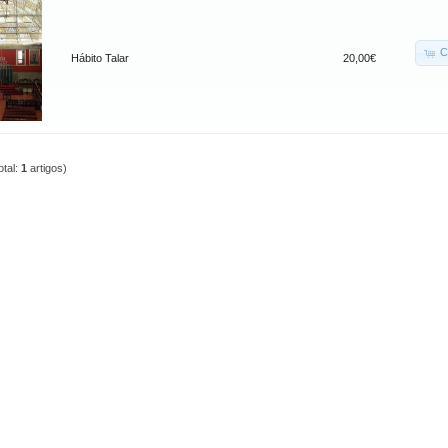
C
Hábito Talar
20,00€
otal:
1
artigos)