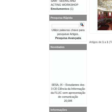
SAW - SEEING AND
ACTING WORKSHOP
Emolumentos
(1)
Pesquisa Rápida
Utilize palavras chave para
pesquisar Artigos.
Pesquisa Avançada
Artigos de
1
a
1
(T
Novidades
SESA, IX – Estudantes dos
3 CE Ciência da Informação
da FLUC sem apresentação
de comunicação
20,00€
Informações