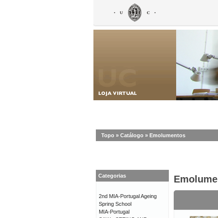
Topo
»
Catálogo
»
Emolumentos
Categorias
Emolume
2nd MIA-Portugal Ageing
Spring School
MIA-Portugal