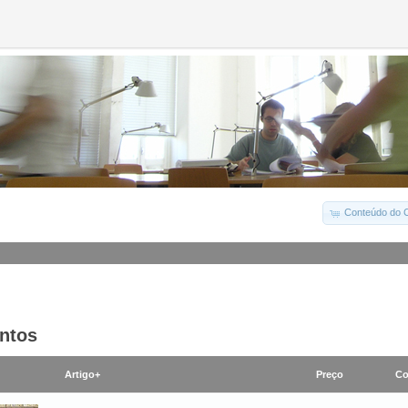
Conteúdo do C
ntos
Artigo+
Preço
Co