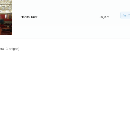
C
Hábito Talar
20,00€
otal:
1
artigos)