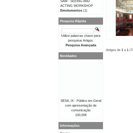
SAW - SEEING AND
ACTING WORKSHOP
Emolumentos
(1)
Pesquisa Rápida
Utilize palavras chave para
pesquisar Artigos.
Pesquisa Avançada
Artigos de
1
a
1
(T
Novidades
SESA, IX - Público em Geral
com apresentação de
comunicação
100,00€
Informações