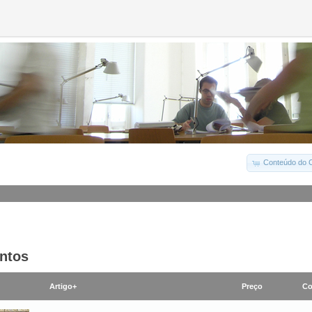
Conteúdo do C
ntos
Artigo+
Preço
Co