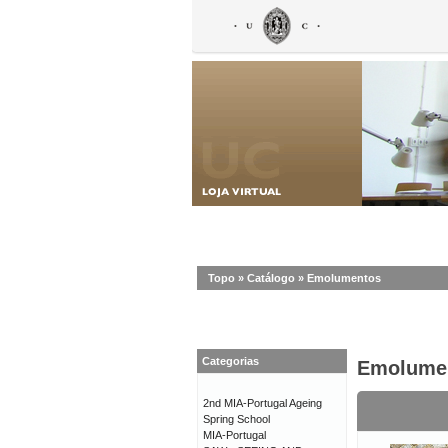
Topo
»
Catálogo
»
Emolumentos
Categorias
Emolume
2nd MIA-Portugal Ageing
Spring School
MIA-Portugal