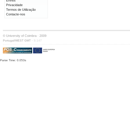
Envios
Privacidade
Termos de Utilização
Contacte-nos
© University of Coimbra · 2009
·
Portugal/WEST GMT
S:147
Parse Time: 0.053s