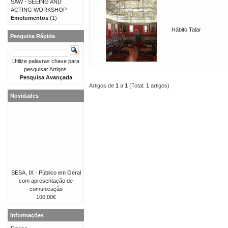
SAW - SEEING AND
ACTING WORKSHOP
Emolumentos
(1)
Hábito Talar
Pesquisa Rápida
Utilize palavras chave para
pesquisar Artigos.
Pesquisa Avançada
Artigos de
1
a
1
(Total:
1
artigos)
Novidades
SESA, IX - Público em Geral
com apresentação de
comunicação
100,00€
Informações