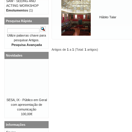
SAW - SEEING AND
ACTING WORKSHOP
Emolumentos
(1)
Hábito Talar
Pesquisa Rápida
Utilize palavras chave para
pesquisar Artigos.
Pesquisa Avançada
Artigos de
1
a
1
(Total:
1
artigos)
Novidades
SESA, IX - Público em Geral
com apresentação de
comunicação
100,00€
Informações