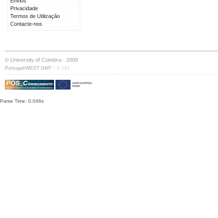
Envios
Privacidade
Termos de Utilização
Contacte-nos
© University of Coimbra · 2009
·
Portugal/WEST GMT
S:147
Parse Time: 0.046s