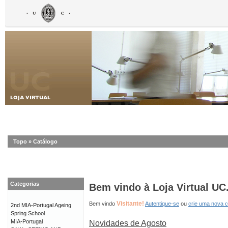
Topo
»
Catálogo
Categorias
Bem vindo à Loja Virtual UC
Visitante!
Bem vindo
Autentique-se
ou
crie uma nova 
2nd MIA-Portugal Ageing
Spring School
MIA-Portugal
Novidades de Agosto