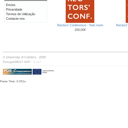
Envios
Privacidade
Termos de Utilização
Contacte-nos
Rectors' Conference - Twin room
Rectors'
200,00€
© University of Coimbra · 2009
·
Portugal/WEST GMT
S:147
Parse Time: 0.051s