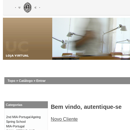
Topo
»
Catálogo
»
Entrar
Categorias
Bem vindo, autentique-se
2nd MIA-Portugal Ageing
Novo Cliente
Spring School
MIA-Portugal