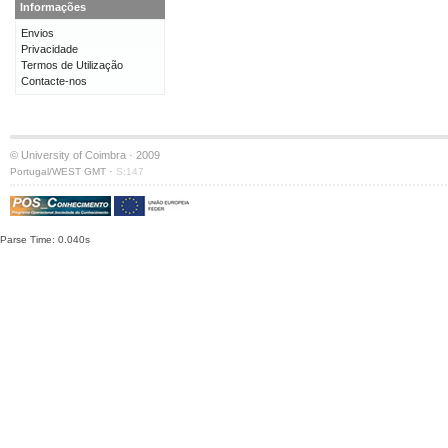
Informações
Envios
Privacidade
Termos de Utilização
Contacte-nos
© University of Coimbra · 2009
·
Portugal/WEST GMT
S:147
Parse Time: 0.040s