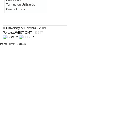
Privacidade
Termos de Utilização
Contacte-nos
© University of Coimbra · 2009
Portugal/WEST GMT
·
S:147
Parse Time: 0.049s