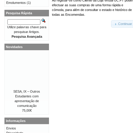
Ao registar-se como Cliente da Loja Virtual UC.PT pode
Emolumentos
(1)
efectuar as suas compras de uma forma rápida e
cómoda, para além de consultar o estado e histórico de
Pesquisa Rápida
todas as Encomendas.
Continuar
Utilize palavras chave para
pesquisar Artigos.
Pesquisa Avançada
Novidades
SESA, IX – Outros
Estudantes com
apresentação de
comunicação
75,00€
Informações
Envios