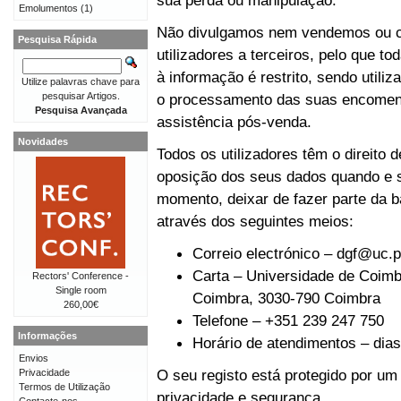
sua perda ou manipulação.
Emolumentos
(1)
Não divulgamos nem vendemos ou c
Pesquisa Rápida
utilizadores a terceiros, pelo que t
à informação é restrito, sendo util
Utilize palavras chave para
pesquisar Artigos.
o processamento das suas encomen
Pesquisa Avançada
assistência pós-venda.
Novidades
Todos os utilizadores têm o direito 
oposição dos seus dados quando e s
momento, deixar de fazer parte da b
através dos seguintes meios:
Correio electrónico –
dgf@uc.p
Carta – Universidade de Coimbr
Rectors' Conference -
Single room
Coimbra, 3030-790 Coimbra
260,00€
Telefone – +351 239 247 750
Informações
Horário de atendimentos – dias 
Envios
O seu registo está protegido por um
Privacidade
Termos de Utilização
privacidade e segurança.