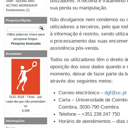
utilizadores. A recolha e tratament
SAW - SEEING AND
ACTING WORKSHOP
sua perda ou manipulação.
Emolumentos
(1)
Não divulgamos nem vendemos ou c
Pesquisa Rápida
utilizadores a terceiros, pelo que t
à informação é restrito, sendo util
Utilize palavras chave para
pesquisar Artigos.
o processamento das suas encomen
Pesquisa Avançada
assistência pós-venda.
Novidades
Todos os utilizadores têm o direito 
oposição dos seus dados quando e s
momento, deixar de fazer parte da b
através dos seguintes meios:
Correio electrónico –
dgf@uc.pt
EUG 2018 - Ténis - por
Carta – Universidade de Coimbra
cada dia que não pretendam
Coimbra, 3030-790 Coimbra
vir
6,50€
Telefone – +351 239 247 750
Horário de atendimentos – dias ú
Informações