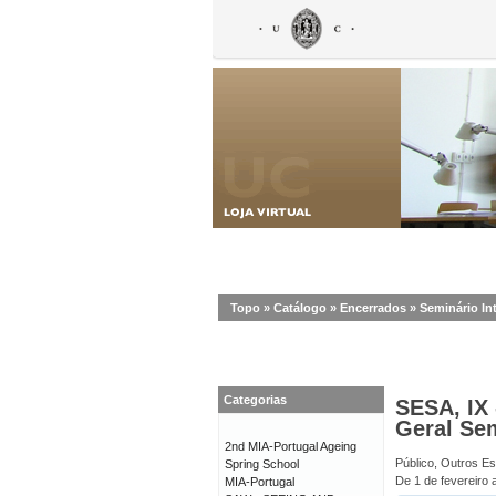
Topo
»
Catálogo
»
Encerrados
»
Seminário In
Categorias
SESA, IX 
Geral Se
2nd MIA-Portugal Ageing
Público, Outros E
Spring School
De 1 de fevereiro 
MIA-Portugal