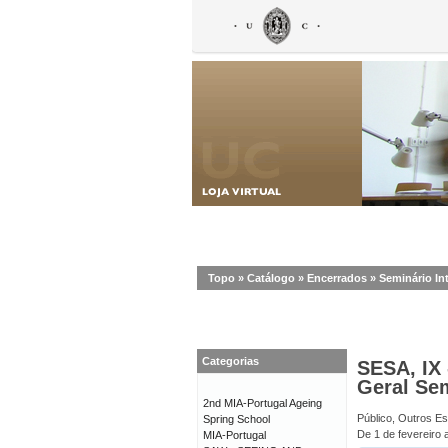
Topo
»
Catálogo
»
Encerrados
»
Seminário In
Categorias
SESA, IX 
Geral Se
2nd MIA-Portugal Ageing
Público, Outros E
Spring School
De 1 de fevereiro 
MIA-Portugal