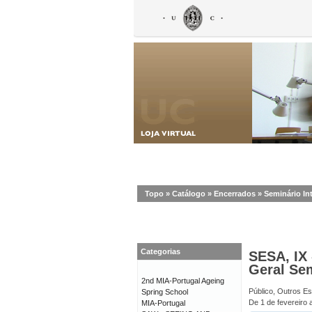
Topo
»
Catálogo
»
Encerrados
»
Seminário In
Categorias
SESA, IX 
Geral Se
2nd MIA-Portugal Ageing
Público, Outros E
Spring School
De 1 de fevereiro 
MIA-Portugal