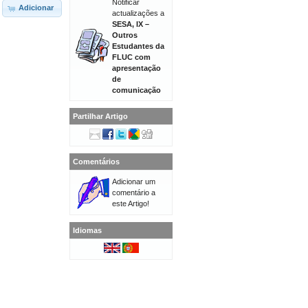
Notificar
Adicionar
actualizações a
SESA, IX –
Outros
Estudantes da
FLUC com
apresentação
de
comunicação
Partilhar Artigo
Comentários
Adicionar um
comentário a
este Artigo!
Idiomas