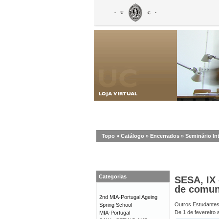
Topo
»
Catálogo
»
Encerrados
»
Seminário In
Categorias
SESA, IX
de comun
2nd MIA-Portugal Ageing
Outros Estudante
Spring School
De 1 de fevereiro 
MIA-Portugal