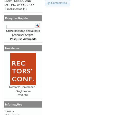
SAW - SEEING AND
Comentários
ACTING WORKSHOP
Emolumentos
(1)
Pesquisa Rápida
Utilize palavras chave para
pesquisar Artigos.
Pesquisa Avançada
Novidades
Rectors' Conference -
Single room
260,00€
Informações
Envios