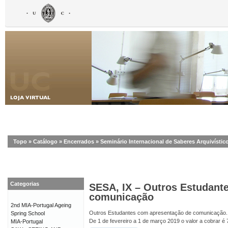
Topo
»
Catálogo
»
Encerrados
»
Seminário Internacional de Saberes Arquivístico
Categorias
SESA, IX – Outros Estudant
comunicação
2nd MIA-Portugal Ageing
Outros Estudantes com apresentação de comunicação.
Spring School
De 1 de fevereiro a 1 de março 2019 o valor a cobrar é 
MIA-Portugal