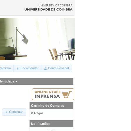
arrinho
Encomendar
Conta Pessoal
Identidade
»
Carrinho de Compras
Continuar
0 Artigos
Notificações