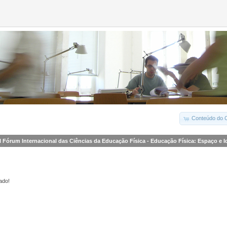
Conteúdo do C
II Fórum Internacional das Ciências da Educação Física - Educação Física: Espaço e 
ado!