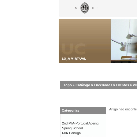
Topo
»
Catálogo
»
Encerrados
»
Eventos
»
VI
Artigo não encontr
Categorias
2nd MIA-Portugal Ageing
Spring School
MIA-Portugal