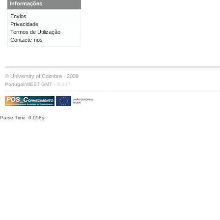
Informações
Envios
Privacidade
Termos de Utilização
Contacte-nos
© University of Coimbra · 2009
·
Portugal/WEST GMT
S:147
Parse Time: 0.058s