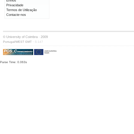
Envios
Privacidade
Termos de Utilização
Contacte-nos
© University of Coimbra · 2009
·
Portugal/WEST GMT
S:147
Parse Time: 0.063s