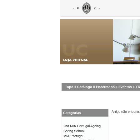
Topo
»
Catálogo
»
Encerrados
»
Eventos
»
TR
Artigo não encontr
Categorias
2nd MIA-Portugal Ageing
Spring School
MIA-Portugal