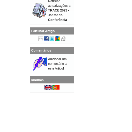
Notificar
actualizações a
TRACE 2023 -
Jantar da
Conferência
Partilhar Artigo
Comentários
Adicionar um
comentário a
este Artigo!
Idiomas