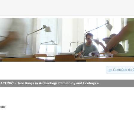
Conteúdo do C
ACE2023 - Tree Rings in Archaelogy, Climatoloy and Ecology
»
ado!