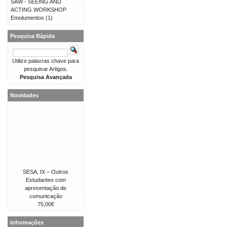
SAW - SEEING AND
ACTING WORKSHOP
Emolumentos
(1)
Pesquisa Rápida
Utilize palavras chave para
pesquisar Artigos.
Pesquisa Avançada
Novidades
SESA, IX – Outros
Estudantes com
apresentação de
comunicação
75,00€
Informações