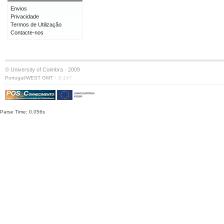
Envios
Privacidade
Termos de Utilização
Contacte-nos
© University of Coimbra · 2009
·
Portugal/WEST GMT
S:147
Parse Time: 0.056s