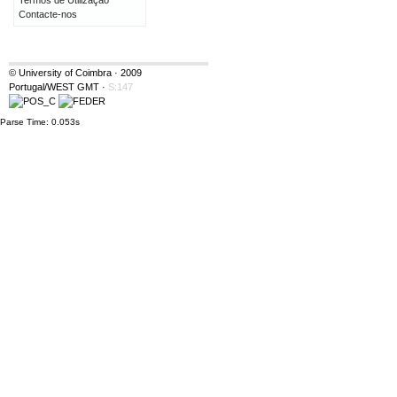
Termos de Utilização
Contacte-nos
© University of Coimbra · 2009
Portugal/WEST GMT
·
S:147
Parse Time: 0.053s