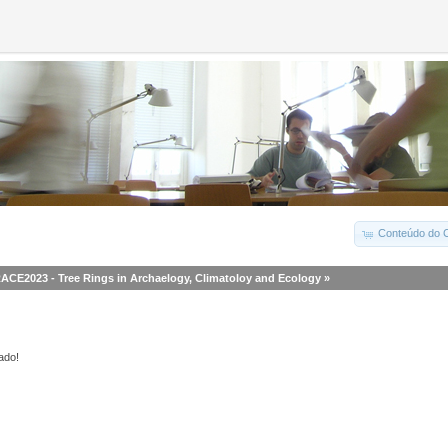
Conteúdo do C
ACE2023 - Tree Rings in Archaelogy, Climatoloy and Ecology
»
ado!