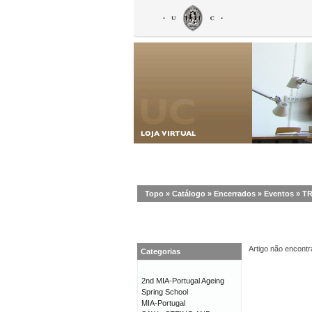
Topo
»
Catálogo
»
Encerrados
»
Eventos
»
TR
Artigo não encontr
Categorias
2nd MIA-Portugal Ageing
Spring School
MIA-Portugal