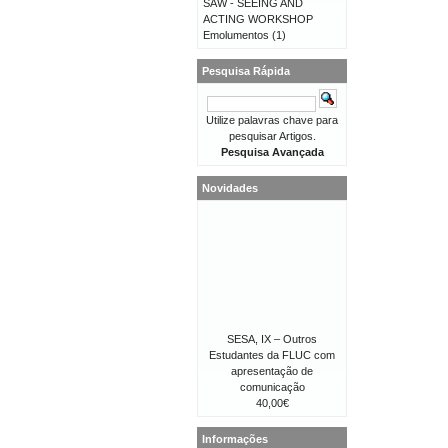
SAW - SEEING AND
ACTING WORKSHOP
Emolumentos
(1)
Pesquisa Rápida
Utilize palavras chave para
pesquisar Artigos.
Pesquisa Avançada
Novidades
SESA, IX – Outros
Estudantes da FLUC com
apresentação de
comunicação
40,00€
Informações