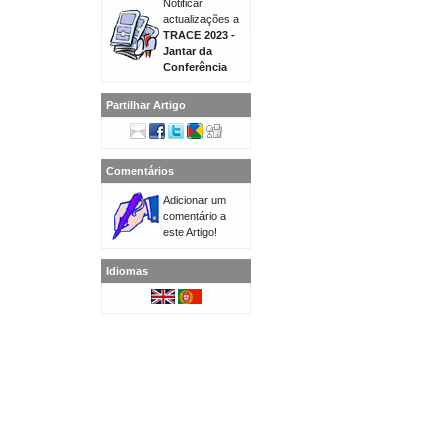
Notificar
actualizações a
TRACE 2023 -
Jantar da
Conferência
Partilhar Artigo
Comentários
Adicionar um
comentário a
este Artigo!
Idiomas