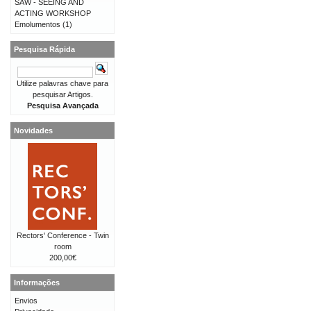
SAW - SEEING AND
ACTING WORKSHOP
Emolumentos
(1)
Pesquisa Rápida
Utilize palavras chave para
pesquisar Artigos.
Pesquisa Avançada
Novidades
Rectors' Conference - Twin
room
200,00€
Informações
Envios