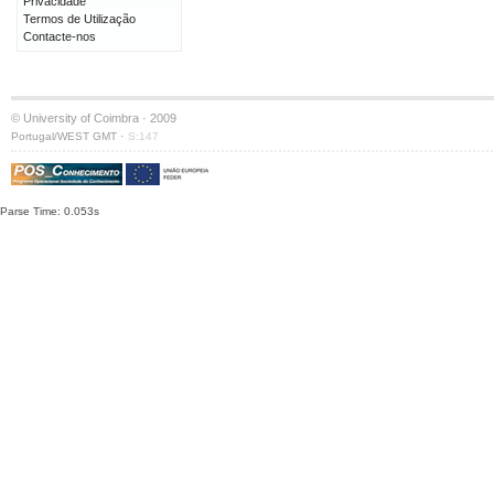
Privacidade
Termos de Utilização
Contacte-nos
© University of Coimbra · 2009
·
Portugal/WEST GMT
S:147
Parse Time: 0.053s