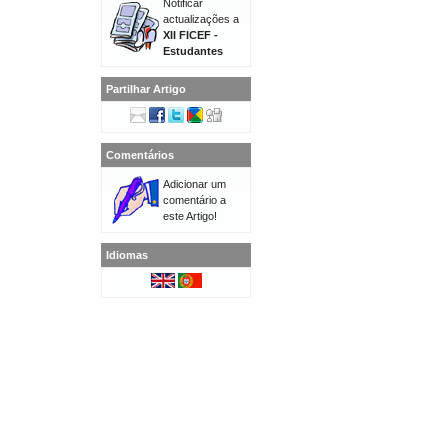
Notificar
actualizações a
XII FICEF -
Estudantes
Partilhar Artigo
Comentários
Adicionar um
comentário a
este Artigo!
Idiomas