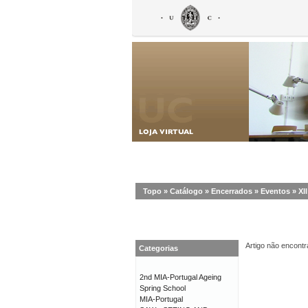
Topo
»
Catálogo
»
Encerrados
»
Eventos
»
XI
Artigo não encontr
Categorias
2nd MIA-Portugal Ageing
Spring School
MIA-Portugal