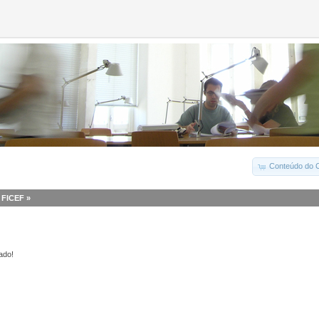
Conteúdo do C
I FICEF
»
ado!