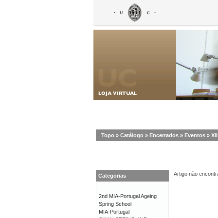
Topo
»
Catálogo
»
Encerrados
»
Eventos
»
XI
Artigo não encontr
Categorias
2nd MIA-Portugal Ageing
Spring School
MIA-Portugal