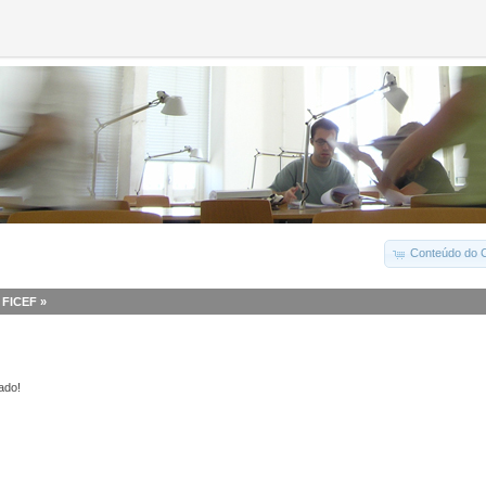
Conteúdo do C
I FICEF
»
ado!