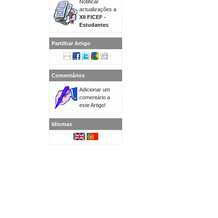
Notificar
actualizações a
XII FICEF -
Estudantes
Partilhar Artigo
Comentários
Adicionar um
comentário a
este Artigo!
Idiomas