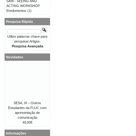
SAW - SEEING AND
ACTING WORKSHOP
Emolumentos
(1)
Pesquisa Rápida
Utilize palavras chave para
pesquisar Artigos.
Pesquisa Avançada
Novidades
SESA, IX – Outros
Estudantes da FLUC com
apresentação de
comunicação
40,00€
Informações