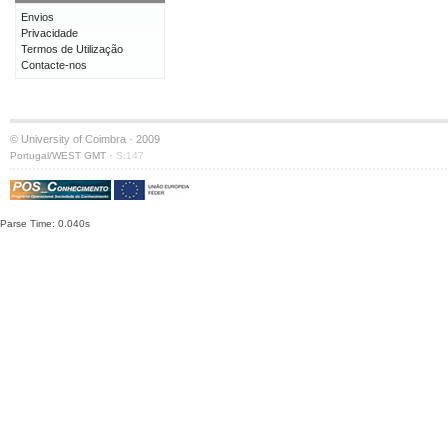
Envios
Privacidade
Termos de Utilização
Contacte-nos
© University of Coimbra · 2009
·
Portugal/WEST GMT
S:147
Parse Time: 0.040s