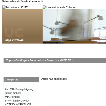
Universidade de Coimbra | www.uc.pt
Topo
»
Catálogo
»
Encerrados
»
Eventos
»
XII FICEF
»
Artigo não encontrado!
Categorias
2nd MIA-Portugal Ageing
Spring School
MIA-Portugal
SAW - SEEING AND
ACTING WORKSHOP