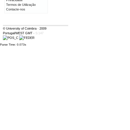
Privacidade
Termos de Utilização
Contacte-nos
© University of Coimbra · 2009
Portugal/WEST GMT
·
S:147
Parse Time: 0.073s