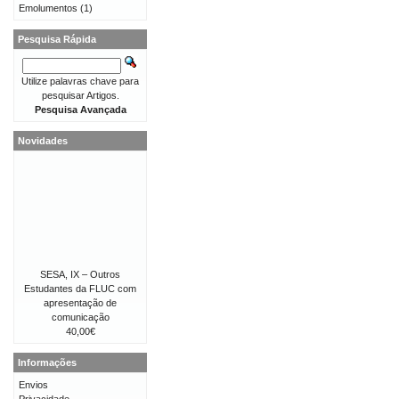
Emolumentos
(1)
Pesquisa Rápida
Utilize palavras chave para
pesquisar Artigos.
Pesquisa Avançada
Novidades
SESA, IX – Outros
Estudantes da FLUC com
apresentação de
comunicação
40,00€
Informações
Envios