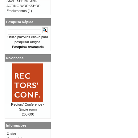
SAW - SEEING AND
ACTING WORKSHOP
Emolumentos
(1)
Pesquisa Rápida
Utilize palavras chave para
pesquisar Artigos.
Pesquisa Avançada
Novidades
Rectors' Conference -
Single room
260,00€
Informações
Envios