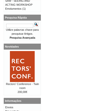
SAW - SEEING AND
ACTING WORKSHOP
Emolumentos
(1)
Pesquisa Rápida
Utilize palavras chave para
pesquisar Artigos.
Pesquisa Avançada
Novidades
Rectors' Conference - Twin
room
200,00€
Informações
Envios