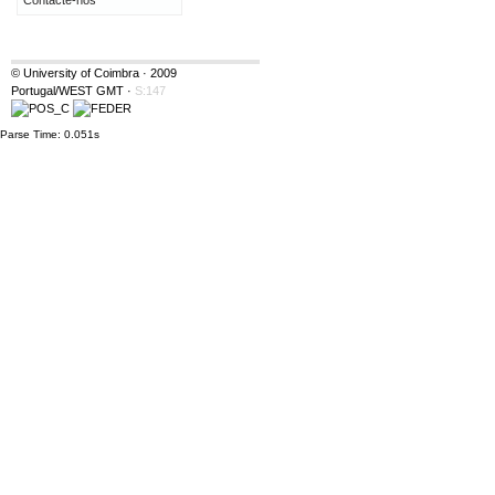
Contacte-nos
© University of Coimbra · 2009
Portugal/WEST GMT
·
S:147
Parse Time: 0.051s