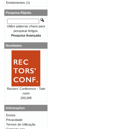
Emolumentos
(1)
Pesquisa Rápida
Utilize palavras chave para
pesquisar Artigos.
Pesquisa Avançada
Novidades
Rectors' Conference - Twin
room
200,00€
Informações
Envios
Privacidade
Termos de Utilização