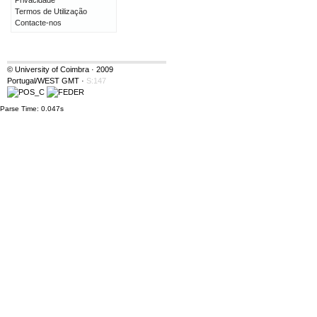
Privacidade
Termos de Utilização
Contacte-nos
© University of Coimbra · 2009
Portugal/WEST GMT
·
S:147
Parse Time: 0.047s