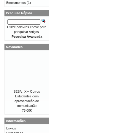
Emolumentos
(1)
Pesquisa Rápida
Utilize palavras chave para
pesquisar Artigos.
Pesquisa Avançada
Novidades
SESA, IX – Outros
Estudantes com
apresentação de
comunicação
75,00€
Informações
Envios