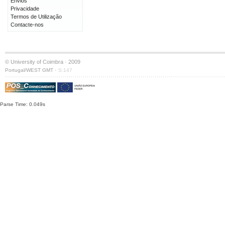
Envios
Privacidade
Termos de Utilização
Contacte-nos
© University of Coimbra · 2009
·
Portugal/WEST GMT
S:147
Parse Time: 0.049s