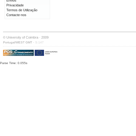
Envios
Privacidade
Termos de Utilização
Contacte-nos
© University of Coimbra · 2009
·
Portugal/WEST GMT
S:147
Parse Time: 0.055s