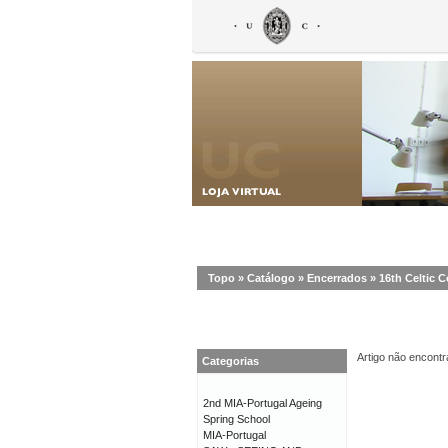
Topo
»
Catálogo
»
Encerrados
»
16th Celtic C
Artigo não encontr
Categorias
2nd MIA-Portugal Ageing
Spring School
MIA-Portugal