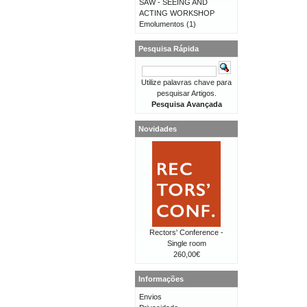
SAW - SEEING AND
ACTING WORKSHOP
Emolumentos
(1)
Pesquisa Rápida
Utilize palavras chave para
pesquisar Artigos.
Pesquisa Avançada
Novidades
Rectors' Conference -
Single room
260,00€
Informações
Envios