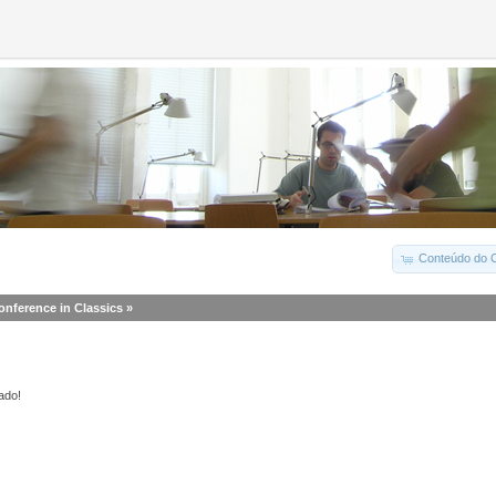
Conteúdo do C
onference in Classics
»
ado!