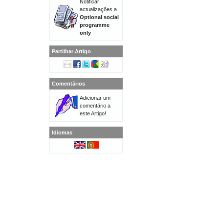
Notificar
actualizações a
Optional social
programme
only
Partilhar Artigo
Comentários
Adicionar um
comentário a
este Artigo!
Idiomas