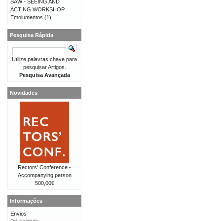
SAW - SEEING AND
ACTING WORKSHOP
Emolumentos
(1)
Pesquisa Rápida
Utilize palavras chave para
pesquisar Artigos.
Pesquisa Avançada
Novidades
Rectors' Conference -
Accompanying person
500,00€
Informações
Envios