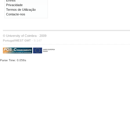
Envios
Privacidade
Termos de Utilização
Contacte-nos
© University of Coimbra · 2009
·
Portugal/WEST GMT
S:147
Parse Time: 0.056s