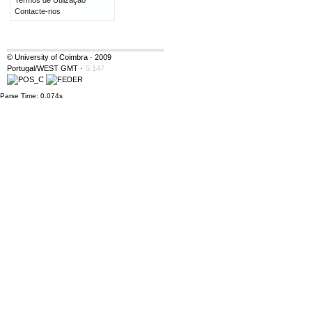
Termos de Utilização
Contacte-nos
© University of Coimbra · 2009
Portugal/WEST GMT
·
S:147
Parse Time: 0.074s