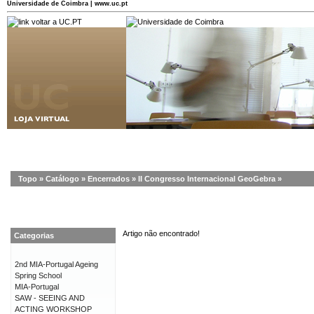
Universidade de Coimbra | www.uc.pt
Topo
»
Catálogo
»
Encerrados
»
II Congresso Internacional GeoGebra
»
Artigo não encontrado!
Categorias
2nd MIA-Portugal Ageing
Spring School
MIA-Portugal
SAW - SEEING AND
ACTING WORKSHOP