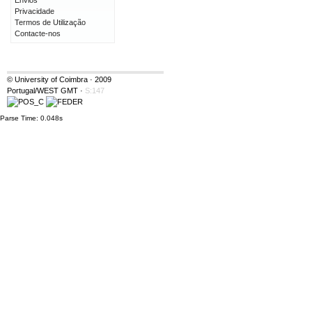
Envios
Privacidade
Termos de Utilização
Contacte-nos
© University of Coimbra · 2009
Portugal/WEST GMT
·
S:147
Parse Time: 0.048s