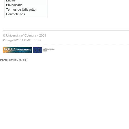
Envios
Privacidade
Termos de Utilização
Contacte-nos
© University of Coimbra · 2009
·
Portugal/WEST GMT
S:147
Parse Time: 0.076s