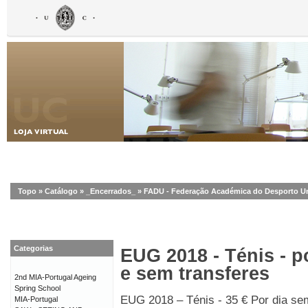
Topo
»
Catálogo
»
_Encerrados_
»
FADU - Federação Académica do Desporto Uni
Categorias
EUG 2018 - Ténis - p
e sem transferes
2nd MIA-Portugal Ageing
Spring School
EUG 2018 – Ténis - 35 € Por dia se
MIA-Portugal