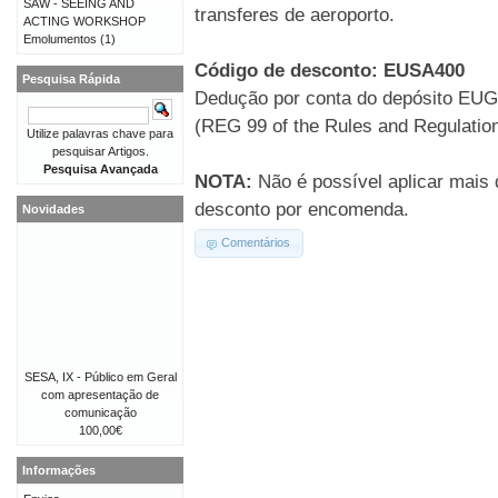
SAW - SEEING AND
transferes de aeroporto.
ACTING WORKSHOP
Emolumentos
(1)
Código de desconto: EUSA400
Pesquisa Rápida
Dedução por conta do depósito EU
(REG 99 of the Rules and Regulation
Utilize palavras chave para
pesquisar Artigos.
Pesquisa Avançada
NOTA:
Não é possível aplicar mais
desconto por encomenda.
Novidades
Comentários
SESA, IX - Público em Geral
com apresentação de
comunicação
100,00€
Informações