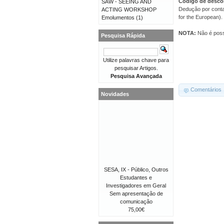
Código de desco
SAW - SEEING AND
Dedução por conta
ACTING WORKSHOP
for the European).
Emolumentos
(1)
NOTA:
Não é poss
Pesquisa Rápida
Utilize palavras chave para
pesquisar Artigos.
Pesquisa Avançada
Comentários
Novidades
SESA, IX - Público, Outros
Estudantes e
Investigadores em Geral
Sem apresentação de
comunicação
75,00€