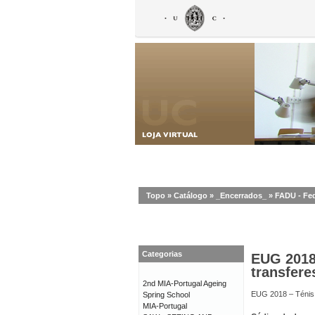
Topo
»
Catálogo
»
_Encerrados_
»
FADU - Fed
Categorias
EUG 2018 
transfere
2nd MIA-Portugal Ageing
EUG 2018 – Ténis 
Spring School
MIA-Portugal