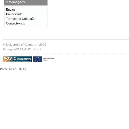
Informações
Envios
Privacidade
Termos de Utilização
Contacte-nos
© University of Coimbra · 2009
·
Portugal/WEST GMT
S:147
Parse Time: 0.071s