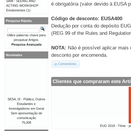
SAW - SEEING AND
é obrigatória (valor devido à EUSA po
ACTING WORKSHOP
Emolumentos
(1)
Código de desconto: EUSA400
Pesquisa Rápida
Dedução por conta do depósito EU
(REG 99 of the Rules and Regulation
Utilize palavras chave para
pesquisar Artigos.
Pesquisa Avançada
NOTA:
Não é possível aplicar mais
desconto por encomenda.
Novidades
Comentários
Clientes que compraram este Ar
SESA, IX - Público, Outros
Estudantes e
Investigadores em Geral
Sem apresentação de
comunicação
75,00€
EUG 2018 - Ténis - p