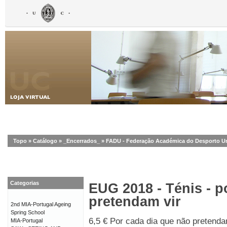
Topo
»
Catálogo
»
_Encerrados_
»
FADU - Federação Académica do Desporto Uni
Categorias
EUG 2018 - Ténis - p
pretendam vir
2nd MIA-Portugal Ageing
Spring School
6,5 € Por cada dia que não pretend
MIA-Portugal