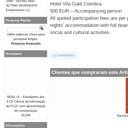
SAW - SEEING AND
Hotel Vila Galé Coimbra.
ACTING WORKSHOP
500 EUR – Accompanying person
Emolumentos
(1)
All quoted participation fees are per
Pesquisa Rápida
nights’ accommodation with full boar
social and cultural activities.
Utilize palavras chave para
pesquisar Artigos.
Pesquisa Avançada
Novidades
Comentários
Clientes que compraram este Ar
SESA, IX – Estudantes dos
3 CE Ciência da Informação
da FLUC sem apresentação
de comunicação
20,00€
Rectors
Informações