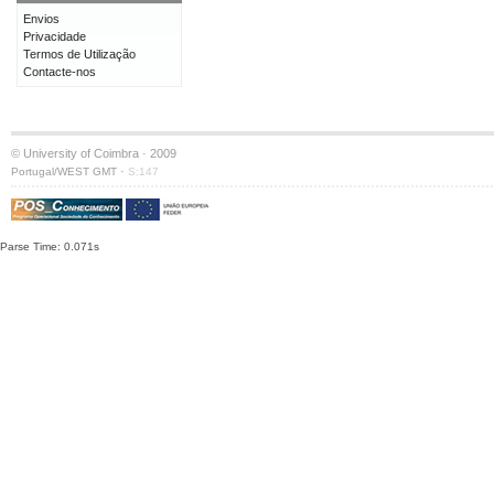
Envios
Privacidade
Termos de Utilização
Contacte-nos
© University of Coimbra · 2009
·
Portugal/WEST GMT
S:147
Parse Time: 0.071s