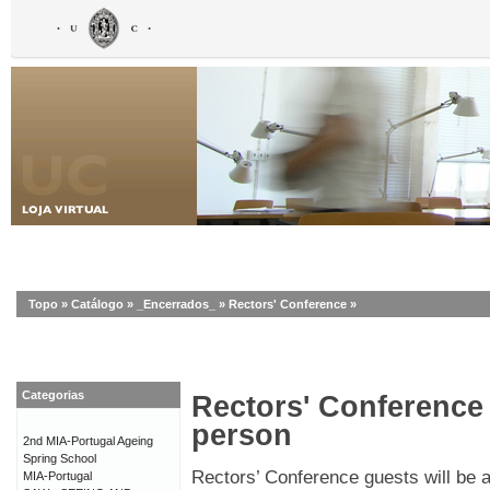
Topo
»
Catálogo
»
_Encerrados_
»
Rectors' Conference
»
Categorias
Rectors' Conference
person
2nd MIA-Portugal Ageing
Spring School
Rectors’ Conference guests will be 
MIA-Portugal