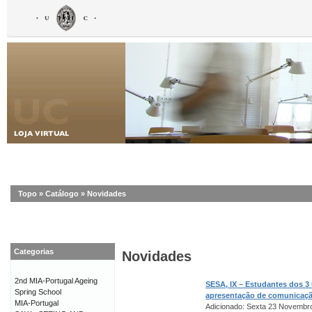
Topo
»
Catálogo
»
Novidades
Categorias
Novidades
2nd MIA-Portugal Ageing
SESA, IX – Estudantes dos 3
Spring School
apresentação de comunicaç
MIA-Portugal
Adicionado: Sexta 23 Novembr