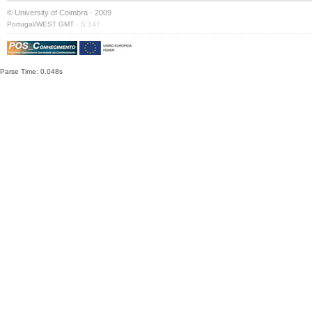
© University of Coimbra · 2009
·
Portugal/WEST GMT
S:147
Parse Time: 0.048s