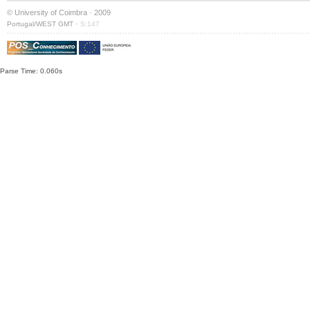
© University of Coimbra · 2009
·
Portugal/WEST GMT
S:147
Parse Time: 0.060s