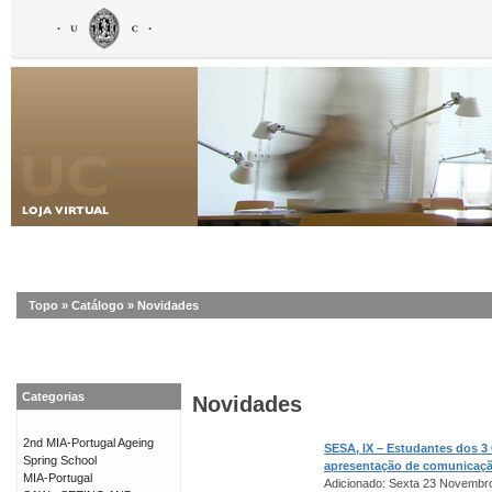
Topo
»
Catálogo
»
Novidades
Categorias
Novidades
2nd MIA-Portugal Ageing
SESA, IX – Estudantes dos 3
Spring School
apresentação de comunicaç
MIA-Portugal
Adicionado: Sexta 23 Novembr