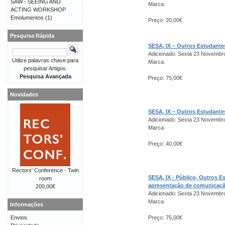
SAW - SEEING AND
Marca:
ACTING WORKSHOP
Emolumentos
(1)
Preço: 20,00€
Pesquisa Rápida
SESA, IX – Outros Estudant
Adicionado: Sexta 23 Novembr
Utilize palavras chave para
Marca:
pesquisar Artigos.
Pesquisa Avançada
Preço: 75,00€
Novidades
SESA, IX – Outros Estudant
Adicionado: Sexta 23 Novembr
Marca:
Preço: 40,00€
Rectors' Conference - Twin
SESA, IX - Público, Outros 
room
apresentação de comunicaç
200,00€
Adicionado: Sexta 23 Novembr
Marca:
Informações
Envios
Preço: 75,00€