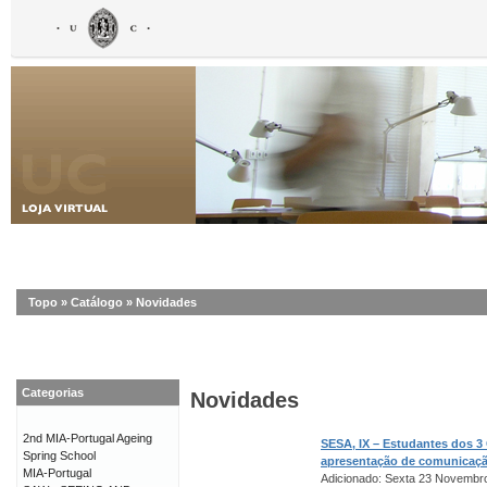
Topo
»
Catálogo
»
Novidades
Categorias
Novidades
2nd MIA-Portugal Ageing
SESA, IX – Estudantes dos 3
Spring School
apresentação de comunicaç
MIA-Portugal
Adicionado: Sexta 23 Novembr