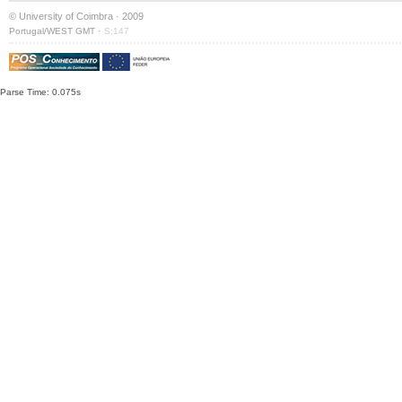
© University of Coimbra · 2009
·
Portugal/WEST GMT
S:147
Parse Time: 0.075s