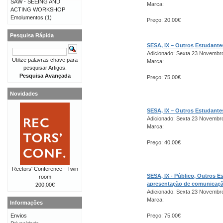
SAW - SEEING AND
Marca:
ACTING WORKSHOP
Emolumentos
(1)
Preço: 20,00€
Pesquisa Rápida
SESA, IX – Outros Estudant
Adicionado: Sexta 23 Novembr
Utilize palavras chave para
Marca:
pesquisar Artigos.
Pesquisa Avançada
Preço: 75,00€
Novidades
SESA, IX – Outros Estudant
Adicionado: Sexta 23 Novembr
Marca:
Preço: 40,00€
Rectors' Conference - Twin
SESA, IX - Público, Outros 
room
apresentação de comunicaç
200,00€
Adicionado: Sexta 23 Novembr
Marca:
Informações
Envios
Preço: 75,00€