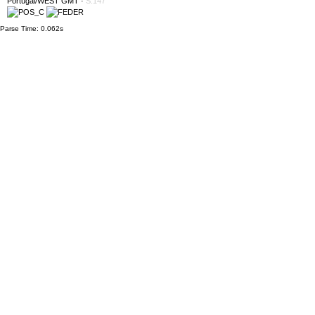
Portugal/WEST GMT
·
S:147
Parse Time: 0.062s