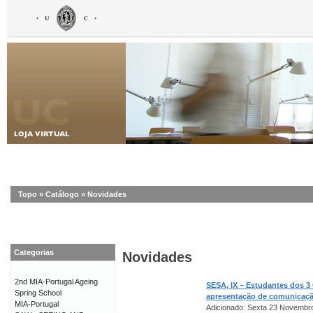
Topo
»
Catálogo
»
Novidades
Categorias
Novidades
2nd MIA-Portugal Ageing
SESA, IX – Estudantes dos 3
Spring School
apresentação de comunicaç
MIA-Portugal
Adicionado: Sexta 23 Novembr