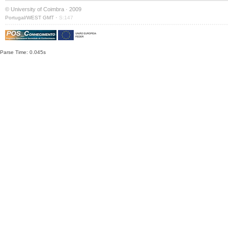
© University of Coimbra · 2009
·
Portugal/WEST GMT
S:147
Parse Time: 0.045s