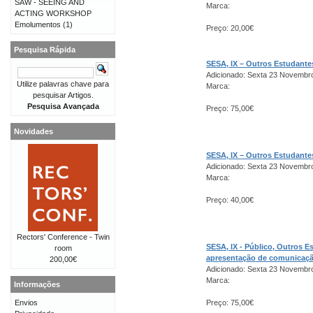
SAW - SEEING AND
Marca:
ACTING WORKSHOP
Emolumentos
(1)
Preço: 20,00€
Pesquisa Rápida
SESA, IX – Outros Estudant
Adicionado: Sexta 23 Novembr
Utilize palavras chave para
Marca:
pesquisar Artigos.
Pesquisa Avançada
Preço: 75,00€
Novidades
SESA, IX – Outros Estudant
Adicionado: Sexta 23 Novembr
Marca:
Preço: 40,00€
Rectors' Conference - Twin
SESA, IX - Público, Outros 
room
apresentação de comunicaç
200,00€
Adicionado: Sexta 23 Novembr
Marca:
Informações
Envios
Preço: 75,00€