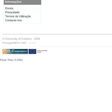
Informações
Envios
Privacidade
Termos de Utilização
Contacte-nos
© University of Coimbra · 2009
·
Portugal/WEST GMT
S:147
Parse Time: 0.036s