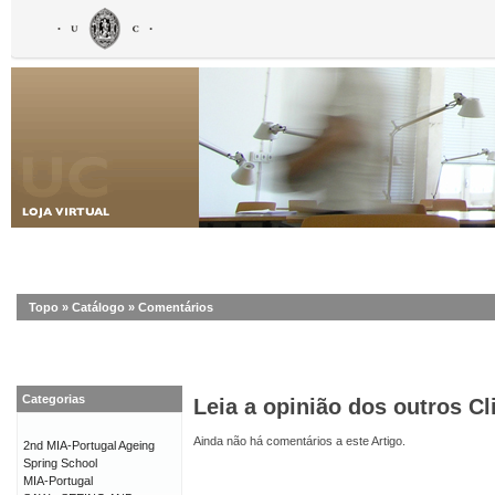
Topo
»
Catálogo
»
Comentários
Categorias
Leia a opinião dos outros Cl
Ainda não há comentários a este Artigo.
2nd MIA-Portugal Ageing
Spring School
MIA-Portugal